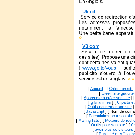
En Anglais.
Ulimit
Service de redirection d'a
Les adresses proposées 
notamment la fameu
Une petite barre apparaît 
V3.com
Service de redirection (
des sites). Propose une ci
dont certaines valent q
!
www.go.to/vous
, surf.t
publicité s'ouvre à l'ou
service est en anglais.
[
Accueil
]
[
Créer son site
[
Créer site gratuit
[
Apprendre à créer son site
]
[
gifs animés
]
[
Cliparts e
[
Outils pour créer son site
]
[
Javascript
]
[ Nom de domai
[
Formulaires pour son site
[
Mailing lists
]
[
Moteurs de rech
[
Outils pour son site
]
[
Co
[
avoir plus de visiteurs
[
Publicité et Affiliatio