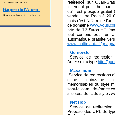
référencé sur Quali-Grat
Les loisirs sur Internet...
tellement peu cher par r
Gagner de l'Argent
qu'il est presque gratui
Gagner de l'argent avec Internet...
vendait une Rolls à 20 0
mais c'est l'affaire de l'an
de domaine
www.vous.c
prix de 12 €uros HT (mo
tout compris pour un a
automatique gratuite ver
www.multimania.fr/gnagna/
Go now.to
Service de redirection p
Adresse du type
http://gon
Maxximum
Service de redirections d'
d'une quinzaine d'
mémorisables du style ma
sont-ici.com, de-france.
site sera donc du style : w
Net Hop
Service de redirection 
Propose des URL de type