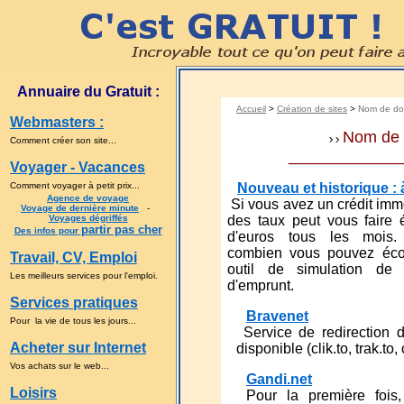
Annuaire du Gratuit :
Accueil
>
Création de sites
>
Nom de do
Webmasters :
Nom de 
Comment créer son site...
____________
Voyager - Vacances
Comment voyager à petit prix...
Nouveau et historique : à
Agence de voyage
Si vous avez un crédit immo
Voyage de dernière minute
-
Voyages dégriffés
des taux peut vous faire
partir pas cher
Des infos pour
d'euros tous les mois.
combien vous pouvez éco
Travail, CV, Emploi
outil de simulation de
Les meilleurs services pour l'emploi.
d'emprunt.
Services pratiques
Bravenet
Pour la vie de tous les jours...
Service de redirection d
Acheter sur Internet
disponible (clik.to, trak.to, 
Vos achats sur le web...
Gandi.net
Loisirs
Pour la première fois,